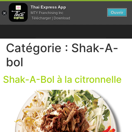
Thai Express App
Ouvrir
MTY Franchising Inc
Télécharger | Download
Catégorie :
Shak-A-
bol
Shak-A-Bol à la citronnelle