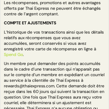
Les récompenses, promotions et autres avantages
vous en ligne ou utilisez l’application
offerts par Thai Express ne peuvent être échangés
pour passer une commande.
contre de l’argent comptant.
COMMANDER EN LIGNE
COMPTE ET AJUSTEMENTS
L’historique de vos transactions ainsi que les détails
relatifs aux récompenses que vous avez
accumulées, seront conservés si vous avez
enregistré votre carte de récompense en ligne à
Spend Go
.
Un membre peut demander des points accumulés
dans le cadre d’une transaction qui n’apparait pas
sur le compte d’un membre en expédiant un courriel
au service à la clientèle de Thai Express à
rewards@thaiexpress.com. Cette demande doit être
reçue dans les 60 jours qui suivent la transaction en
question. Une fois que Thai Express aura reçu votre
courriel, elle déterminera si un ajustement est
nécessaire. Thai Express n’a aucune obligation ou