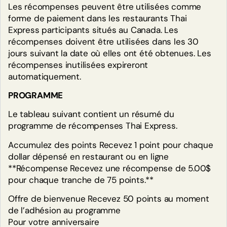
Les récompenses peuvent être utilisées comme
forme de paiement dans les restaurants Thai
SE CONNECTER
Express participants situés au Canada. Les
récompenses doivent être utilisées dans les 30
jours suivant la date où elles ont été obtenues. Les
Créez un compte en ligne et
récompenses inutilisées expireront
assurez-vous de terminer votre
automatiquement.
inscription.
PROGRAMME
ADHÉRER ICI
Le tableau suivant contient un résumé du
programme de récompenses Thai Express.
Accumulez des points Recevez 1 point pour chaque
dollar dépensé en restaurant ou en ligne
**Récompense Recevez une récompense de 5.00$
pour chaque tranche de 75 points.**
Offre de bienvenue Recevez 50 points au moment
de l’adhésion au programme
Pour votre anniversaire