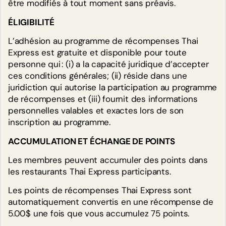
être modifiés à tout moment sans préavis.
Gagner des points
ÉLIGIBILITÉ
Gagnez 1 point pour chaque dollar dépensé en
L’adhésion au programme de récompenses Thai
restaurant, en ligne ou dans l’application. Chaque fois
que vous accumulez 75 points, ceux-ci sont convertis
Express est gratuite et disponible pour toute
automatiquement en une réduction de 5 $ sur votre
prochaine commande!
personne qui : (i) a la capacité juridique d’accepter
ces conditions générales; (ii) réside dans une
Célébrez votre anniversaire
juridiction qui autorise la participation au programme
Avec les récompenses Thaï Express, obtenez 10 $ de
de récompenses et (iii) fournit des informations
réduction pendant le mois de votre anniversaire; une
autre façon de profiter encore plus de Thaï Express!
personnelles valables et exactes lors de son
inscription au programme.
Offres spéciales
ACCUMULATION ET ÉCHANGE DE POINTS
Abonnez-vous aux courriels ou aux messages textes afin
de rester informé de tous nos moyens exclusifs de
gagner des points supplémentaires sur vos achats.
Les membres peuvent accumuler des points dans
les restaurants Thai Express participants.
Commencez à accumuler des
Les points de récompenses Thai Express sont
récompenses Thaï Express en
automatiquement convertis en une récompense de
quelques étapes simples.
5.00$ une fois que vous accumulez 75 points.