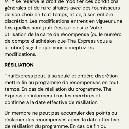
MTY se réserve le droit de modifier ces conditions
téléphone au restaurant/lors de ma
générales et de faire affaires avec des fournisseurs
commande en ligne, comment puis-je
de son choix en tout temps, et ce, à son entière
recevoir mes points?
discrétion. Les modifications entrent en vigueur une
fois quelles sont publiées sur ce site. Votre
Aucun souci! Connectez-vous à votre compte
utilisation de la carte de récompense (ou le numéro
ICI, puis indiquez le numéro de votre reçu pour
de compte d’adhésion que Thai Express vous a
ajouter les points manuellement à votre compte.
attribué) signifie que vous acceptez les
modifications.
Pendant combien de temps les points
de bienvenue au programme de
RÉSILIATION
récompenses sont-ils valides?
Thai Express peut, à sa seule et entière discrétion,
mettre fin au programme de récompenses en tout
Pourquoi n’ai-je pas reçu ma
temps. En cas de résiliation du programme, Thai
récompense?
Express en informera tous les membres et
confirmera la date effective de résiliation.
Un membre ne peut pas accumuler des points ou
réclamer des récompenses après la date effective
de résiliation du programme. En cas de fin du