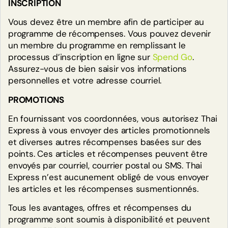
INSCRIPTION
Vous devez être un membre afin de participer au
programme de récompenses. Vous pouvez devenir
un membre du programme en remplissant le
Adhérez au programme de
processus d’inscription en ligne sur
Spend Go
.
récompenses thaï express dès
Assurez-vous de bien saisir vos informations
aujourd’hui pour accumuler des points,
personnelles et votre adresse courriel.
gagner des récompenses et recevoir
PROMOTIONS
des offres exclusives à ne pas manquer!
En fournissant vos coordonnées, vous autorisez Thai
Express à vous envoyer des articles promotionnels
EXPLORER LES RÉCOMPENSES
et diverses autres récompenses basées sur des
points. Ces articles et récompenses peuvent être
envoyés par courriel, courrier postal ou SMS. Thai
Nos avantages:
Express n’est aucunement obligé de vous envoyer
les articles et les récompenses susmentionnés.
Offre de bienvenue
Tous les avantages, offres et récompenses du
programme sont soumis à disponibilité et peuvent
Obtenez 50 points lorsque vous vous inscrivez en ligne
(n’oubliez pas d’indiquer votre date de naissance!)