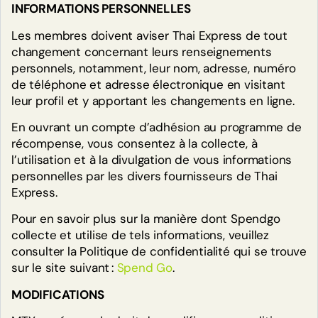
INFORMATIONS PERSONNELLES
Les membres doivent aviser Thai Express de tout
changement concernant leurs renseignements
personnels, notamment, leur nom, adresse, numéro
de téléphone et adresse électronique en visitant
leur profil et y apportant les changements en ligne.
En ouvrant un compte d’adhésion au programme de
Lisez l’ensemble des modalités du
récompense, vous consentez à la collecte, à
programme de récompenses Thaï
l’utilisation et à la divulgation de vous informations
Express.
personnelles par les divers fournisseurs de Thai
Express.
CLIQUEZ ICI
Pour en savoir plus sur la manière dont Spendgo
collecte et utilise de tels informations, veuillez
Des questions? Nous avons des
consulter la Politique de confidentialité qui se trouve
réponses!
sur le site suivant :
Spend Go
.
MODIFICATIONS
J’ai oublié d’entrer mon numéro de