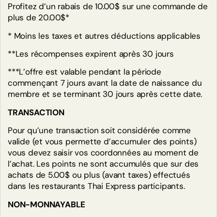
Profitez d’un rabais de 10.00$ sur une commande de
plus de 20.00$*
* Moins les taxes et autres déductions applicables
**Les récompenses expirent après 30 jours
***L’offre est valable pendant la période
commençant 7 jours avant la date de naissance du
membre et se terminant 30 jours après cette date.
TRANSACTION
Pour qu’une transaction soit considérée comme
valide (et vous permette d’accumuler des points)
vous devez saisir vos coordonnées au moment de
l’achat. Les points ne sont accumulés que sur des
achats de 5.00$ ou plus (avant taxes) effectués
dans les restaurants Thai Express participants.
Commencez à gagner des
récompenses lors de votre première
NON-MONNAYABLE
visite en restaurant ou connectez-