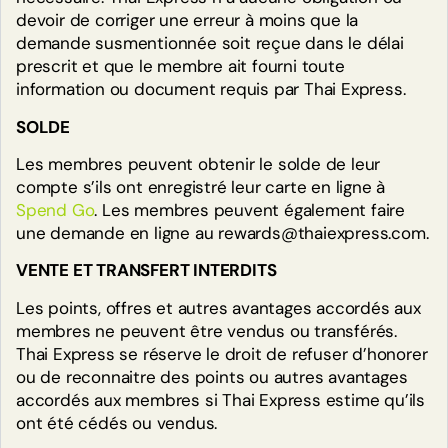
devoir de corriger une erreur à moins que la
demande susmentionnée soit reçue dans le délai
prescrit et que le membre ait fourni toute
information ou document requis par Thai Express.
Vérifiez votre solde et échangez vos
points contre des récompenses.
SOLDE
VÉRIFIER VOTRE SOLDE
Les membres peuvent obtenir le solde de leur
compte s’ils ont enregistré leur carte en ligne à
Spend Go
. Les membres peuvent également faire
une demande en ligne au rewards@thaiexpress.com.
VENTE ET TRANSFERT INTERDITS
Les points, offres et autres avantages accordés aux
membres ne peuvent être vendus ou transférés.
Thai Express se réserve le droit de refuser d’honorer
ou de reconnaitre des points ou autres avantages
accordés aux membres si Thai Express estime qu’ils
ont été cédés ou vendus.