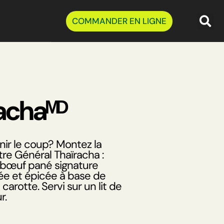
COMMANDER EN LIGNE
achaᴹᴰ
nir le coup? Montez la
re Général Thaïracha :
 bœuf pané signature
e et épicée à base de
carotte. Servi sur un lit de
r.