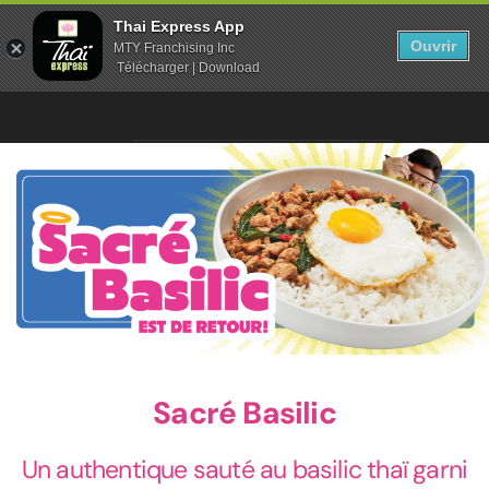
Thai Express App
Ouvrir
MTY Franchising Inc
Télécharger | Download
Sacré Basilic
Un authentique sauté au basilic thaï garni