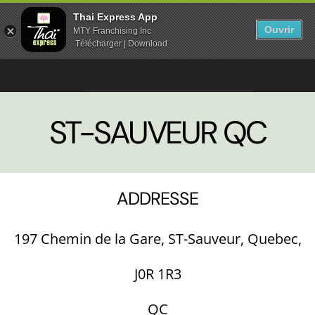
Thai Express App
Ouvrir
MTY Franchising Inc
Télécharger | Download
ST-SAUVEUR QC
ADDRESSE
197 Chemin de la Gare, ST-Sauveur, Quebec,
J0R 1R3
QC