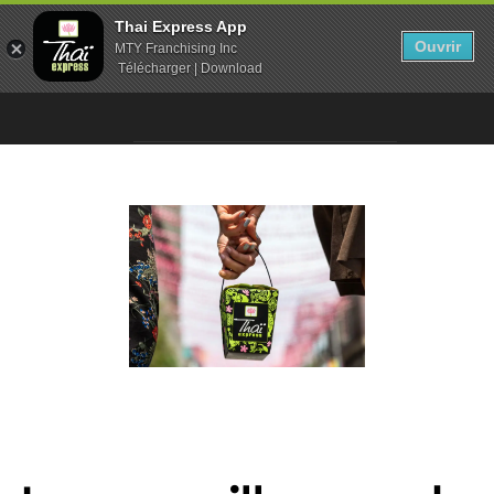
Thai Express App
Ouvrir
MTY Franchising Inc
Télécharger | Download