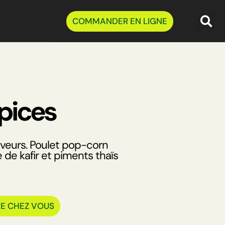
COMMANDER EN LIGNE
pices
aveurs. Poulet pop-corn
e de kafir et piments thaïs
DE CHEZ VOUS