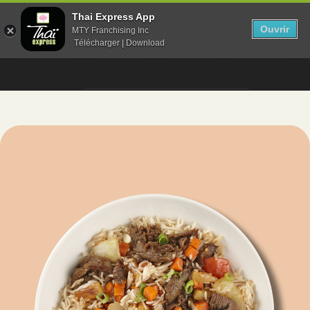
Thai Express App
Ouvrir
MTY Franchising Inc
Télécharger | Download