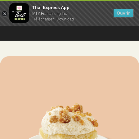
Thai Express App
Ouvrir
MTY Franchising Inc
Télécharger | Download